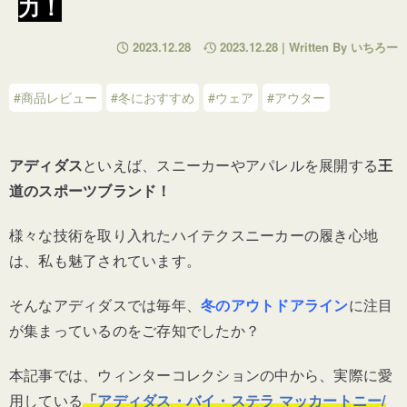
力！
2023.12.28
2023.12.28 | Written By いちろー
#商品レビュー
#冬におすすめ
#ウェア
#アウター
アディダス
といえば、スニーカーやアパレルを展開する
王
道のスポーツブランド！
様々な技術を取り入れたハイテクスニーカーの履き心地
は、私も魅了されています。
そんなアディダスでは毎年、
冬のアウトドアライン
に注目
が集まっているのをご存知でしたか？
本記事では、
ウィンターコレクションの中から、
実際に愛
用している
「
アディダス・バイ・ステラ マッカートニー/