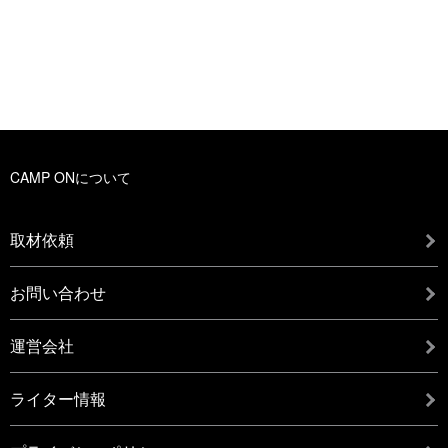
＆スキンケアの正解はこれ！
松本市のおすすめキャンプ場9選！近
隣の観光スポットも合わせて紹介
2024.12.10| #ギアその他
さち
2024.09.13|
ソロキャンプ焚き火台はこれがおす
レジャー&アウトドアジャパン2024で
のん
すめ！コンパクトで軽量な10選を紹
見つけた！おすすめブランドを紹介
介！
2024.10.24 | #フィールドギア
ロゴスランド（LOGOS LAND）にふ
さち
2025.06.05 | #焚き火台
るさとズの導入決定！家族で楽しめ
CAMP ONについて
さち
るアウトドアテーマパークの魅力を
アウトドアにおすすめのカメラ8選！
たっぷり紹介
初心者におすすめのモデルを中心に
取材依頼
紹介します
2024.04.10|
初心者におすすめ！簡単で美味しい
やまなし自然サウナととのいプロジ
さち
2024.08.28| #ギアその他
キャンプ飯15選
ェクトとは？山梨のおすすめアウト
お問い合わせ
リリー
ドアサウナ12選！
2025.06.05 | #バーナー・グリル・コンロ
さち
2025.06.03 |
アウトドアデイジャパンで見つけ
運営会社
のん
た！コールマン2024年春 新作ギア10
ミートガイの口コミ・評判を徹底調
選を紹介
ライター情報
査！バーベキューにおすすめな商品
2024.06.10|
を紹介します！
のん