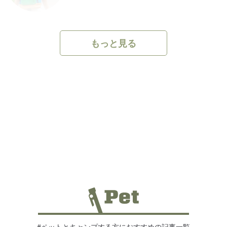
でたっぷり紹介
千葉のおすすめキャンプ場16選！初
2024.05.17 |
心者向けやオートキャンプ場、穴場
さち
スポットを紹介
もっと見る
ブリリアントヴィレッジ日光でおし
2025.02.04|
ゃれグランピングが楽しめる！施設
のん
の魅力に迫る！
【関東】デイキャンプにおすすめの
2024.12.19|
キャンプ場10選！電車で行ける都心
さち
からアクセス良好なスポットを紹介
海・山・温泉！岩手県のおすすめキ
します！
ャンプ場7選！口コミも紹介します！
2025.02.03 |
2025.02.03| #ギアその他
さち
冬キャンプに湯たんぽを持って行こ
いちろー
う！おすすめ10選を紹介します！
2024.12.19| #冷暖グッズ
山梨のおすすめキャンプ場10選！お
ひろ
しゃれなコテージつきやアクティビ
オガワ（ogawa）のおすすめテント11
ティも楽しめるキャンプ場を紹介
選！創業110周年を記念して作られた
2025.02.03 |
新作テントもたっぷり紹介
のん
#ペットとキャンプする方におすすめの記事一覧