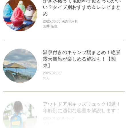
かき氷機って電動vs手動どっちがい
い？タイプ別おすすめ＆レシピまと
オガワ（ogawa）のおすすめテント11
め
選！創業110周年を記念して作られた
2025.06.06| #調理用具
新作テントもたっぷり紹介
荒井 拓也
アウトドアにおすすめのカメラ8選！
2024.06.05 | #テント・タープ
初心者におすすめのモデルを中心に
ひろ
紹介します
温泉付きのキャンプ場まとめ！絶景
2024.08.28| #ギアその他
露天風呂が楽しめる施設も！【関
リリー
【神奈川】デイキャンプができるお
東】
すすめキャンプ場10選！手ぶらで行
2025.02.05|
けるところから愛犬と楽しめるスポ
のん
ミートガイの口コミ・評判を徹底調
ットまでたっぷり紹介
査！バーベキューにおすすめな商品
2025.02.03 |
を紹介します！
さち
アウトドア用キッズリュック10選！
2025.02.20|
年齢別に適切な容量を解説します！
ひろ
2025.01.22| #バッグ
デイキャンプの楽しみ方って？デイ
リリー
キャンプの魅力や必要なアイテムま