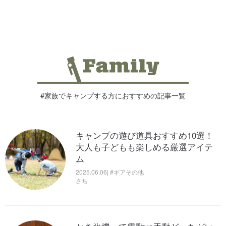
2024.07.02 | #ギアその他
【目的別】福井県のおすすめキャン
リリー
プ場13選！穴場スポットや無料キャ
ンプ場も紹介
2025.02.03|
のん
千葉のおすすめキャンプ場16選！初
心者向けやオートキャンプ場、穴場
スポットを紹介
#家族でキャンプする方におすすめの記事一覧
やまなし自然サウナととのいプロジ
2025.02.04 |
ェクトとは？山梨のおすすめアウト
のん
ドアサウナ12選！
キャンプの遊び道具おすすめ10選！
2025.06.03|
大人も子どもも楽しめる厳選アイテ
のん
海・山・温泉！岩手県のおすすめキ
ム
ャンプ場7選！口コミも紹介します！
2025.06.06| #ギアその他
さち
2025.02.03 | #ギアその他
松本市のおすすめキャンプ場9選！近
いちろー
隣の観光スポットも合わせて紹介
2024.09.13|
のん