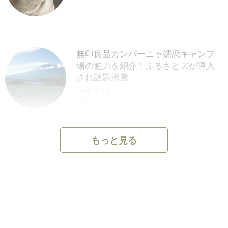
アウトドアにおすすめのカメラ8選！
初心者におすすめのモデルを中心に
紹介します
無印良品カンパーニャ嬬恋キャンプ
2024.08.28 | #ギアその他
場の魅力を紹介！ふるさとズが導入
リリー
され話題沸騰
2024.11.22|
のん
ミートガイの口コミ・評判を徹底調
査！バーベキューにおすすめな商品
を紹介します！
もっと見る
滋賀県のキャンプ場ランキング！穴
2025.02.20 |
場はココ！
ひろ
2025.02.03|
さち
吸水速乾タオルのおすすめ10選！ア
ウトドアに最適なのはコレ！