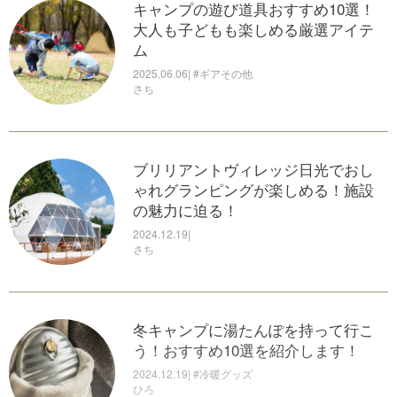
キャンプの遊び道具おすすめ10選！
2025.06.03 |
大人も子どもも楽しめる厳選アイテ
のん
ム
2025.06.06| #ギアその他
さち
松本市のおすすめキャンプ場9選！近
隣の観光スポットも合わせて紹介
2024.09.13 |
ブリリアントヴィレッジ日光でおし
のん
ゃれグランピングが楽しめる！施設
の魅力に迫る！
2024.12.19|
さち
ハンモックテントのおすすめ10選！
自立式や木がないときに使えるタイ
プも紹介
冬キャンプに湯たんぽを持って行こ
2024.09.03 | #テント・タープ
う！おすすめ10選を紹介します！
さち
2024.12.19| #冷暖グッズ
ひろ