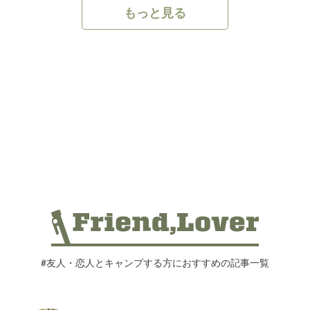
もっと見る
滋賀県のキャンプ場ランキング！穴
場はココ！
2025.02.03 |
さち
【目的別】福井県のおすすめキャン
プ場13選！穴場スポットや無料キャ
ンプ場も紹介
2025.02.03 |
のん
#友人・恋人とキャンプする方におすすめの記事一覧
やまなし自然サウナととのいプロジ
ェクトとは？山梨のおすすめアウト
ドアサウナ12選！