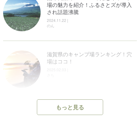
ージや温泉が楽しめるキャンプ場を
場の魅力を紹介！ふるさとズが導入
のん
集めました
され話題沸騰
【関東】デイキャンプにおすすめの
2024.05.07 |
2024.11.22 |
キャンプ場10選！電車で行ける都心
のん
のん
からアクセス良好なスポットを紹介
やまなし自然サウナととのいプロジ
します！
ェクトとは？山梨のおすすめアウト
2025.02.03|
ドアサウナ12選！
さち
ソロキャンプにおすすめのアウトド
滋賀県のキャンプ場ランキング！穴
2025.06.03|
アチェア10選！コンパクトな人気チ
場はココ！
のん
ェアを紹介！
2025.02.03 |
山梨のおすすめキャンプ場10選！お
さち
2025.06.05 | #チェア
しゃれなコテージつきやアクティビ
ひろ
ティも楽しめるキャンプ場を紹介
子ども用GPSおすすめ7選！キャンプ
場での迷子もこれで安心！
2025.02.03|
のん
2024.12.10| #ギアその他
もっと見る
ソロキャンプにおすすめ〈最強の焚
【目的別】福井県のおすすめキャン
ひろ
き火シート10選〉を紹介！
プ場13選！穴場スポットや無料キャ
ンプ場も紹介
2024.03.25 | #マット・シート
キャンプで使えるおすすめの美容ア
てっさん
2025.02.03 |
イテム11選！アウトドアでのメイク
のん