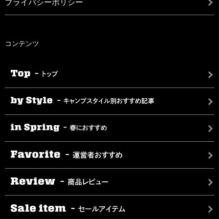
ソロキャンプにおすすめのシングル
松本市のおすすめキャンプ場9選！近
プライバシーポリシー
2025.02.20|
バーナー10選！メリット・デメリッ
隣の観光スポットも合わせて紹介
ひろ
トも解説！
2024.09.13 |
のん
2024.03.15 | #バーナー・グリル・コンロ
アウトドアデイジャパンで見つけ
コンテンツ
ひろ
た！ロゴス2024春 新作アイテム5選を
子連れキャンパー必見！DOD ×
紹介！
DADWAY × CURIOのコラボベビーカ
2024.06.10| #テント・タープ
ーが登場！
のん
【2025年最新】館山のおすすめキャ
アウトドアにおすすめのカメラ8選！
2024.07.05| #カート・キャリー
ンプ場10選！人気スポットから穴場
初心者におすすめのモデルを中心に
ひろ
まで徹底解説
紹介します
2025.01.06 |
2024.08.28 | #ギアその他
箱根のおすすめキャンプ場7選！コテ
のん
リリー
ージや温泉が楽しめるキャンプ場を
千葉のおすすめキャンプ場16選！初
集めました
心者向けやオートキャンプ場、穴場
2024.05.07|
スポットを紹介
のん
ソロキャンプおすすめテント10選を
犬の熱中症対策グッズおすすめ10
2025.02.04|
紹介！軽量の最強テントはコレ！
選！夏の犬連れキャンプやお散歩に
のん
使える暑さ対策グッズを紹介！
2025.06.05 | #テント・タープ
ひろ
2024.06.20 | #冷暖グッズ
バブリゾート（BUBRESORT）子供