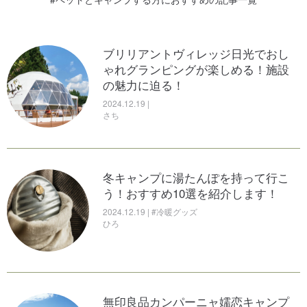
無印良品カンパーニャ嬬恋キャンプ
2024.06.05| #テント・タープ
場の魅力を紹介！ふるさとズが導入
ひろ
され話題沸騰
女子ソロキャンプを安全に楽しむた
ブリリアントヴィレッジ日光でおし
2024.11.22|
めに！経験者が語る「潜む危険」と
ゃれグランピングが楽しめる！施設
のん
【神奈川】デイキャンプができるお
「対策」を解説！
の魅力に迫る！
すすめキャンプ場10選！手ぶらで行
2025.06.05 | #ギアその他
2024.12.19 |
けるところから愛犬と楽しめるスポ
のん
さち
滋賀県のキャンプ場ランキング！穴
ットまでたっぷり紹介
場はココ！
2025.02.03|
さち
2025.02.03|
キャンプで使えるおすすめの美容ア
冬キャンプに湯たんぽを持って行こ
さち
イテム11選！アウトドアでのメイク
う！おすすめ10選を紹介します！
＆スキンケアの正解はこれ！
2024.12.19 | #冷暖グッズ
デイキャンプの楽しみ方って？デイ
ひろ
2024.12.10 | #ギアその他
キャンプの魅力や必要なアイテムま
さち
でたっぷり紹介
【目的別】福井県のおすすめキャン
2024.05.17|
プ場13選！穴場スポットや無料キャ
さち
ンプ場も紹介
箱根のおすすめキャンプ場7選！コテ
無印良品カンパーニャ嬬恋キャンプ
2025.02.03|