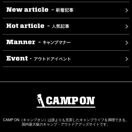
さち
も大人も楽しめるグランピングリゾ
海・山・温泉！岩手県のおすすめキ
ートの魅力を紹介！口コミや評判も
ャンプ場7選！口コミも紹介します！
調査しました
2025.02.03| #ギアその他
2024.12.10|
ソロキャンプはこの道具を揃えれば
千葉のおすすめキャンプ場16選！初
いちろー
さち
完璧！持ち物リストを紹介！
心者向けやオートキャンプ場、穴場
スポットを紹介
2025.06.05 |
さち
2025.02.04 |
初心者におすすめ！簡単で美味しい
のん
キャンプ飯15選
オガワ（ogawa）のおすすめテント11
選！創業110周年を記念して作られた
2025.06.05| #バーナー・グリル・コンロ
新作テントもたっぷり紹介
さち
【mfire(エムファイヤー)Square】第3
海・山・温泉！岩手県のおすすめキ
2024.06.05| #テント・タープ
弾の新モデルが登場！手軽に焚き火
ャンプ場7選！口コミも紹介します！
ひろ
を楽しめるファイヤーポット
2025.02.03 | #ギアその他
いちろー
2024.05.07 | #焚き火台
【2025年最新】館山のおすすめキャ
のん
ンプ場10選！人気スポットから穴場
【神奈川】デイキャンプができるお
CAMP ON（キャンプオン）は誰よりも充実したキャンプライフを満喫できる、
まで徹底解説
すすめキャンプ場10選！手ぶらで行
国内最大級のキャンプ・アウトドアグッズサイトです。
けるところから愛犬と楽しめるスポ
2025.01.06|