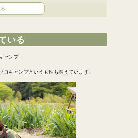
ている
キャンプ。
さない
ソロキャンプという女性も増えています。
夫する