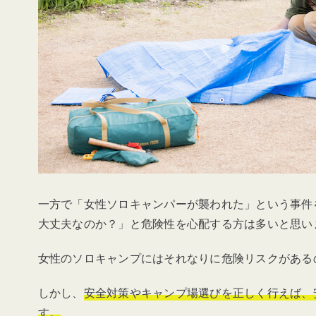
女子ソロキャンプにおすすめの防犯グッ
防犯ブザー
催涙スプレー
多機能パラコードブレスレット
女子ソロキャンプ 就寝時におすすめの
一方で「女性ソロキャンパーが襲われた」という事件
南京錠
大丈夫なのか？」と危険性を心配する方は多いと思い
LEDセンサーライト
女性のソロキャンプにはそれなりに危険リスクがある
3〜4人用テント
しかし、
安全対策やキャンプ場選びを正しく行えば、
す。