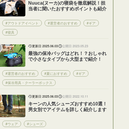
Nuuca(ヌーカ)の寝袋を徹底解説！担
当者に聞いたおすすめポイントも紹介
#アウトドアイベント
#運営者のおすすめ
#ギア
#寝具
更新日 2025.06.03
公開日 2023.05.23
最強の保冷バッグはどれ！？おしゃれ
で小さなタイプから大型まで紹介！
#運営者のおすすめ
#夏におすすめ
#ギア
#保冷用具・クーラーボックス
更新日 2025.06.03
公開日 2022.10.11
キーンの人気シューズおすすめ10選！
男女別でアイテムを詳しく紹介します
#ウェア
#シューズ