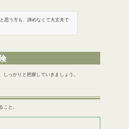
場3選
瀞町】
と思う方も、諦めなくて大丈夫で
町】
険
、しっかりと把握していきましょう。
対策」まとめ
ること。