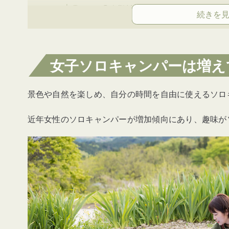
③盗難被害に遭う
④設営・撤収が間に合わない
女子ソロキャンパーは増え
女子ソロキャンプの安全対策
①防犯グッズを揃える
景色や自然を楽しめ、自分の時間を自由に使えるソロ
②就寝時は鍵をかける・料理を残
近年女性のソロキャンパーが増加傾向にあり、趣味が
③キャンプ場・設営場所選びを工
④必要最低限の会話しかしない
⑤サイトからできるだけ離れない
⑥周囲に飲酒を悟られない