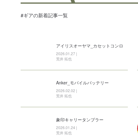
#ギアの新着記事一覧
#保冷用具
#冷暖グ
・クーラーボックス
アイリスオーヤマ_カセットコンロ
2026.01.27 |
荒井 拓也
Anker_モバイルバッテリー
2026.02.02 |
#電源・バッテリー
#カート・
荒井 拓也
象印キャリータンブラー
2026.01.24 |
荒井 拓也