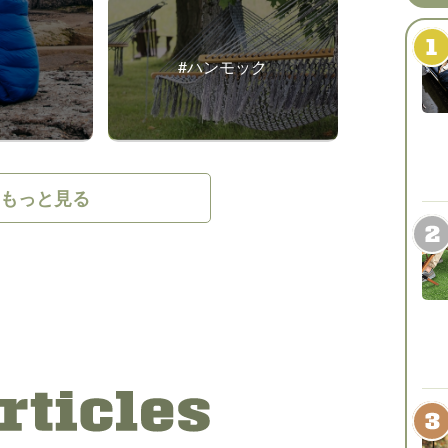
#ハンモック
をもっと見る
#バーナー・グリル
シート
・コンロ
ェア・食器
#調理用具