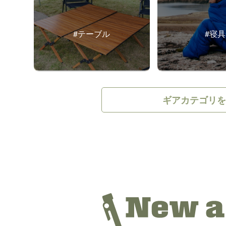
#テーブル
#寝具
ギアカテゴリ
#フィールドギア
#マット・
#焚き火台
#テーブルウ