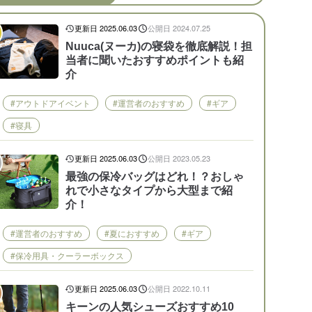
更新日 2025.06.03
公開日 2024.07.25
Nuuca(ヌーカ)の寝袋を徹底解説！担
当者に聞いたおすすめポイントも紹
介
#アウトドアイベント
#運営者のおすすめ
#ギア
#寝具
更新日 2025.06.03
公開日 2023.05.23
最強の保冷バッグはどれ！？おしゃ
れで小さなタイプから大型まで紹
介！
#運営者のおすすめ
#夏におすすめ
#ギア
#保冷用具・クーラーボックス
更新日 2025.06.03
公開日 2022.10.11
キーンの人気シューズおすすめ10