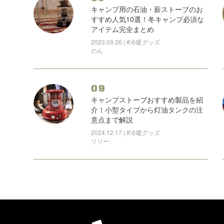
キャンプ用の石油・薪ストーブのお
すすめ人気10選！冬キャンプ必須な
アイテム完全まとめ
2023.09.26 | #冷暖グッズ
のん
09
キャンプストーブおすすめ製品を紹
介！小型タイプから灯油タンクの注
意点まで解説
2024.12.17 | #冷暖グッズ
リリー