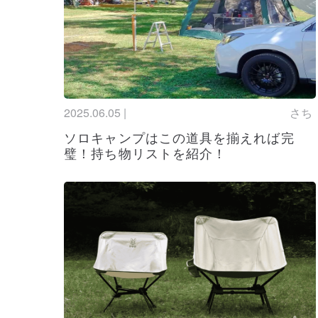
り！電動もリ
Kiuレイン
新着
2025.04.25
も大人気の理
ハイドロフラ
更新
2025.04.22
ない優秀なマ
2025.06.05 |
さち
レインシュー
更新
2025.04.18
大活躍！【メ
ソロキャンプはこの道具を揃えれば完
璧！持ち物リストを紹介！
キャンプの遊
新着
2025.04.17
るアイテム特
ウーフォス（
更新
2025.04.17
サイズ感や販
エルエルビーン
更新
2025.04.11
も注目のアイ
水タンクのお
更新
2025.04.11
み式や蛇口タ