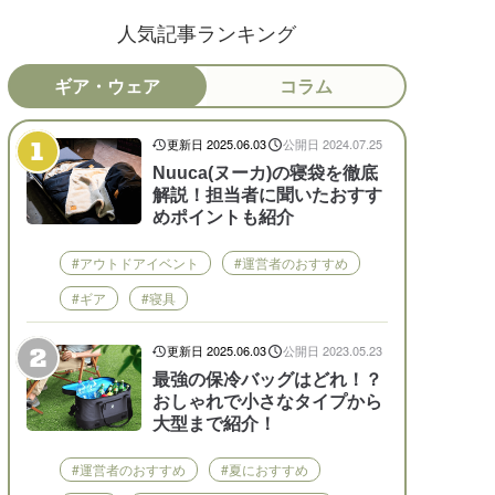
人気記事ランキング
ギア・ウェア
コラム
更新日 2025.06.03
公開日 2024.07.25
Nuuca(ヌーカ)の寝袋を徹底
解説！担当者に聞いたおすす
めポイントも紹介
#アウトドアイベント
#運営者のおすすめ
#ギア
#寝具
更新日 2025.06.03
公開日 2023.05.23
最強の保冷バッグはどれ！？
おしゃれで小さなタイプから
大型まで紹介！
#運営者のおすすめ
#夏におすすめ