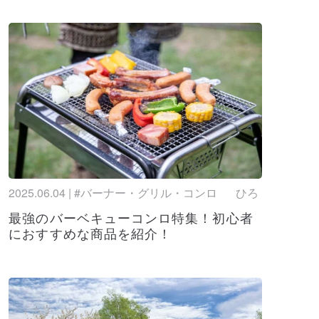
最新】アウトドアサンダルまとめ！人気ブランド
イテムを紹介します！
olumbia)のおすすめリュック10選！コスパで
ンビアのリュック一択
すめギア10選！テントやマットなど人気アイテ
介！
ズのおすすめ10選！メンズ・レディース・キ
紹介！
2025.06.04 | #バーナー・グリル・コンロ
ひろ
おすすめ人気サンダル10選！サイズ感やソールの
解説
最強のバーベキューコンロ特集！初心者
におすすめな商品を紹介！
父の日プレゼント特集！キャンプ好きお父さんへ
アウトドアグッズ！
ンテンのおすすめスニーカー・サンダル10
も詳しく紹介！