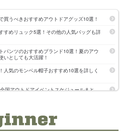
で買うべきおすすめアウトドアグッズ10選！
すすめリュック5選！その他の人気バッグも詳
トパンツのおすすめブランド10選！夏のアウ
使いとしても大活躍！
！人気のモンベル帽子おすすめ10選を詳しく
版】全国アウトドアイベントスケジュールまと
の見どころもまとめて紹介！
新】tevaサンダル人気ランキング！メンズ・レ
のおすすめコーデも紹介します！
ツのおすすめ10選！メンズ・レディース・キ
紹介！