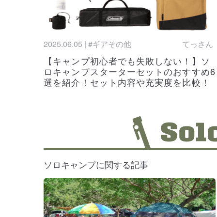
ンパーから評
pacsafe
新着
2025.05.13
バッグや取扱
2025.06.05 | #ギアその他
てっさん
2025最強
【キャンプ初心者でも失敗しない！】ソ
更新
2025.05.12
インのおすす
ロキャンプスターターセットのおすすめ6
選を紹介！セット内容や充実度を比較！
HUNTER(
更新
2025.05.09
や口コミも徹
アウトドアチ
更新
2025.05.07
は？
コトパクシ(C
更新
2025.05.04
のリアルな口
ソロキャンプに関する記事
かき氷機って
新着
2025.05.01
がお得！
【2025】
更新
2025.04.28