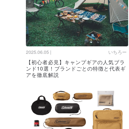
キャンプ扇風
更新
2025.05.29
多数紹介！
ソロキャンプ
更新
2025.05.26
トなアイテム
パラソルのお
更新
2025.05.23
せて紹介しま
2025.06.05 |
いちろー
【2025年
新着
2025.5.20
【初心者必見】キャンプギアの人気ブラ
まとめ！選び
ンド10選！ブランドごとの特徴と代表ギ
アを徹底解説
ビーチテント
更新
2025.5.16
アップテント
パップテント
更新
2025.5.16
ぴったりなモ
ミニマルワー
新着
2025.05.16
アイテムを紹
ヴァストランド
更新
2025.05.14