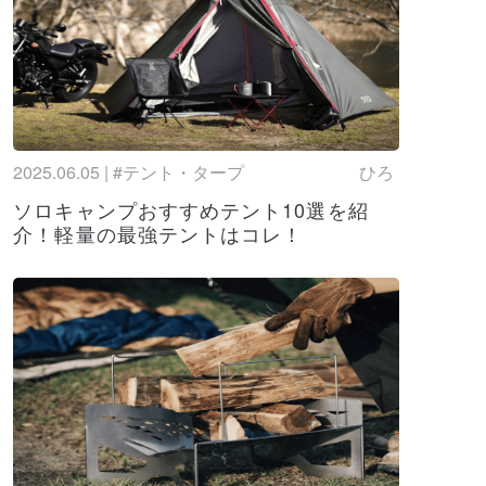
ングも徹底比較
ポンチョおすすめランキング！自転車ユーザーに
由とは？
スクのおすすめタンブラー10選！全くこぼれ
イボトルはこれだ！
2025.06.05 | #テント・タープ
ひろ
ズのおすすめまとめ！雨の日のアウトドアに
ンズ/レディース/キッズ】
ソロキャンプおすすめテント10選を紹
介！軽量の最強テントはコレ！
び道具おすすめ10選！大人も子どもも楽しめ
集
OOFOS）の人気リカバリーサンダルを紹介！
売店舗も徹底解説！
(llbean)のトートバッグはなぜ人気？芸能人
テムを紹介！
すすめ20選！キャンプにぴったりな折りたた
イプも紹介！