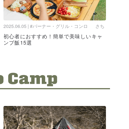
判の良いテントとは？
 (パックセーフ)のおすすめバッグ5選！レディース
店についても紹介！
2025.06.05 | #バーナー・グリル・コンロ
さち
の缶クーラー10選！機能性抜群でおしゃれなデザ
初心者におすすめ！簡単で美味しいキャ
めアイテムをご紹介
ンプ飯15選
ハンター)のおすすめレインブーツ5選！サイズ感
底調査！
ェア最強10選！座り心地のいいキャンプ椅子
otopaxi)のバッグがカラフルで可愛い！愛用者
コミも紹介します！
電動と手動どっちがいい？業務用はレンタル
最強ネッククーラーのおすすめ20選！首元ひんや