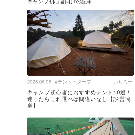
キャンプ初心者向けの記事
【2025年
更新
2025.06.12
のおすすめア
コロンビア(C
更新
2025.06.10
選ぶならコロ
WAQのおす
新着
2025.06.09
ムを詳しく紹
マリンシュー
更新
2025.06.06
ッズに分けて
2025.06.05 | #テント・タープ
いちろー
SHAKAの
更新
2025.06.05
種類まで徹底
キャンプ初心者におすすめテント10選！
迷ったらこれ選べば間違いなし【設営簡
【2025】
更新
2025.06.04
単】
贈るおすすめ
フラワーマウ
新着
2025.06.02
選！店舗情報