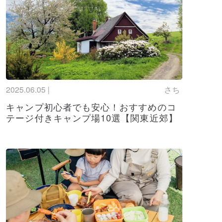
機のおすすめランキング！風量最強モデルを
におすすめのテーブル10選！軽量でコンパク
をご紹介！
すすめ10選！風に強いパラソルタープも合わ
す！
2025.06.05 |
さち
最新】手ぶらバーベキュー関東でおすすめの施設
キャンプ初心者でも安心！おすすめのコ
方や出張サービスについても詳しく紹介！
テージ付きキャンプ場10選【関東近郊】
おすすめ16選！風に強いワンタッチ・ポップ
を厳選して紹介
(軍幕テント)のおすすめ10選！ソロ・2人用に
デルを紹介
クスの人気テントとシェルターからおすすめ
介！
(VASTLAND)のおすすめギアを紹介！キャ