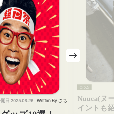
コラム
Nuuca
開日 2025.06.26
| Written By さち
イントも