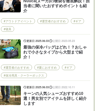
Nuuca(ヌーカ)の寝袋を徹底解説！担
当者に聞いたおすすめポイントも紹
介
#アウトドアイベント
#運営者のおすすめ
#ギア
#寝具
更新日 2025.06.03
公開日 2023.05.23
最強の保冷バッグはどれ！？おしゃ
れで小さなタイプから大型まで紹
介！
#運営者のおすすめ
#夏におすすめ
#ギア
#保冷用具・クーラーボックス
更新日 2025.06.03
公開日 2022.10.11
キーンの人気シューズおすすめ10
選！男女別でアイテムを詳しく紹介
します