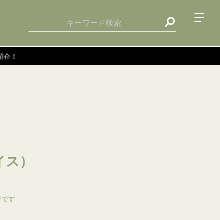
ェイス）
ジです