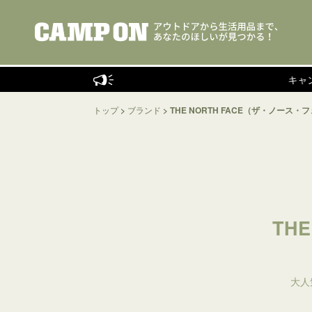
キャンプイ
トップ
>
ブランド
>
THE NORTH FACE（ザ・ノース・
TH
大人