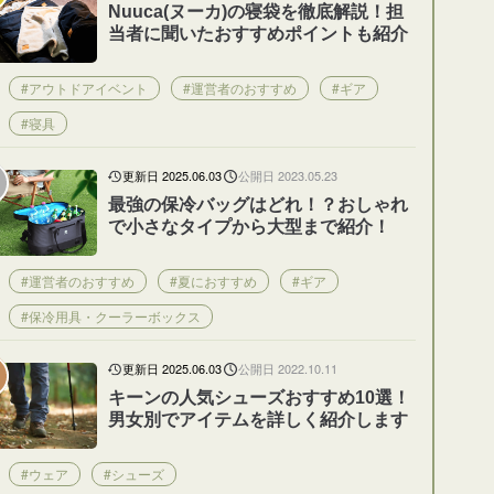
Nuuca(ヌーカ)の寝袋を徹底解説！担
当者に聞いたおすすめポイントも紹介
#アウトドアイベント
#運営者のおすすめ
#ギア
#寝具
更新日 2025.06.03
公開日 2023.05.23
最強の保冷バッグはどれ！？おしゃれ
で小さなタイプから大型まで紹介！
#運営者のおすすめ
#夏におすすめ
#ギア
#保冷用具・クーラーボックス
更新日 2025.06.03
公開日 2022.10.11
キーンの人気シューズおすすめ10選！
男女別でアイテムを詳しく紹介します
#ウェア
#シューズ