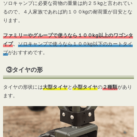
ソロキャンプに必要な荷物の重量は約２５kgと言われてい
るので、４人家族であれば約１００kgの耐荷重が目安とな
ります。
ファミリーやグループで使うなら１００kg以上のワゴンタ
イプ
、
ソロキャンプで使うなら１００kg以下のカートタイ
プ
がおすす
めです。
③タイヤの形
タイヤの形状には
大型タイヤ
と
小型タイヤ
の
２種類
があり
ます。