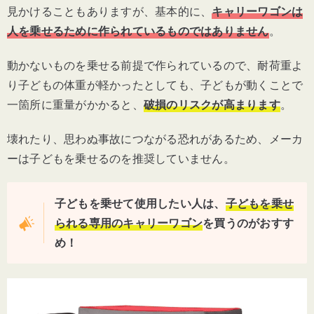
見かけることもありますが、基本的に、
キャリーワゴンは
マックス」
人を乗せるために作られているものではありません
。
お気に入りの色を見つけよう！
動かないものを乗せる前提で作られているので、耐荷重よ
DABADA「
アウトドアワゴン
キャリーカー
り子どもの体重が軽かったとしても、子どもが動くことで
ト
」
一箇所に重量がかかると、
破損のリスクが高まります
。
鮮やかなカラーが映える！ロゴス「丸洗い
壊れたり、思わぬ事故につながる恐れがあるため、メーカ
キャリー」
ーは子どもを乗せるのを推奨していません。
ソロキャンプにおすすめ！DCM「キャリー
ワゴン ミニ 21N」
子どもを乗せて使用したい人は、
子どもを乗せ
られる専用のキャリーワゴン
を買うのがおすす
安定感抜群！WAQ「折り畳み アウトドアワ
め！
ゴン」
なめらかな走行！Domiloky「キャリーワゴ
ン」