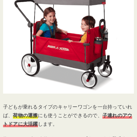
コスパ最強！Aomoso「キャリーワゴン」
325Lの超大容量！TIMBER RIDGE「2階建
てキャリーワゴン」
コストコに売っている！「マックスポーツ
折り畳みワゴン」
おすすめキャリーワゴン一覧
キャリーワゴンのまとめ
子どもが乗れるタイプのキャリーワゴンを一台持っていれ
ば、
荷物の運搬
にも使うことができるので、
子連れのアウ
トドアに大活躍
します。