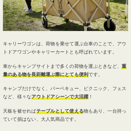
②耐荷重
③タイヤの形
④収納 組み立てやすさ
キャリーワゴンは、荷物を乗せて運ぶ台車のことで、アウ
トドアワゴンやキャリーカートとも呼ばれています。
⑤プラスα機能
車からキャンプサイトまで多くの荷物を運ぶときなど、
重
子どもが乗れるキャリーワゴン５選
量のある物を長距離運ぶ際にとても便利
です。
３WAYの使い方ができる！
Radio Flyer
「
3-
キャンプだけでなく、バーベキュー、ピクニック、フェス
in-1
イージーフォールドワゴン
」
など、様々な
アウトドアシーンで大活躍
！
天板を被せれば
テーブルとして使える
物もあり、一台持っ
屋根と荷台を搭載！
Radio Flyer
「
キャノピ
ていて損はない、大人気商品です。
ー付き
3-In-1
テールゲーターワゴン
」