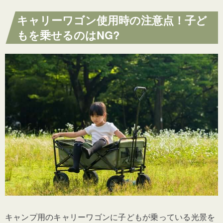
子どもが寝る時足を伸ばせる！Carryman
キャリーワゴン使用時の注意点！子ど
「アウトドアワゴン 屋根付き」
もを乗せるのはNG?
屋根付き
大容量
！
ＴＭＺ
「
アウトドア用キ
ャリーワゴン」
蚊帳とレインカバー付き！kuhuuru
outdoor 「
アウトドア用
キャリーワゴン」
キャリーワゴンのおすすめ11選
大容量 150L ！DOD「
キャリーワゴン
」
キャンプの王道！コールマン
「
アウトドア
ワゴン」
キャンプ用のキャリーワゴンに子どもが乗っている光景を
2023新作！コールマン「アウトドアワゴン