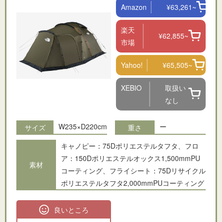
Amazon
¥63,261~
楽天
¥62,855~
市場
Yahoo!
¥65,505~
XEBIO
取扱い
なし
W235×D220cm
ー
サイズ
重さ
キャノピー：75Dポリエステルタフタ、フロ
ア：150Dポリエステルオックス1,500mmPU
素材
コーティング、フライシート：75Dリサイクル
ポリエステルタフタ2,000mmPUコーティング
良いところ