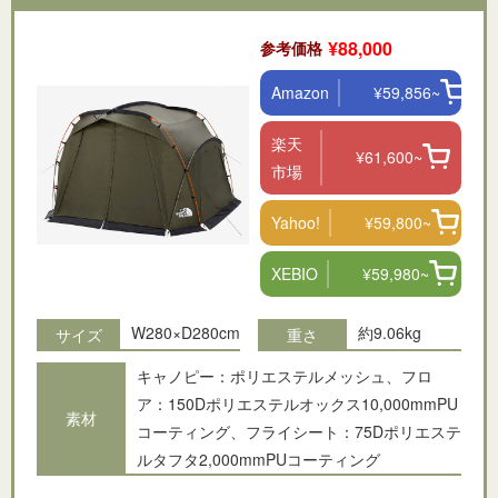
¥88,000
参考価格
Amazon
¥59,856~
楽天
¥61,600~
市場
Yahoo!
¥59,800~
XEBIO
¥59,980~
W280×D280cm
約9.06kg
サイズ
重さ
キャノピー：ポリエステルメッシュ、フロ
ア：150Dポリエステルオックス10,000mmPU
素材
コーティング、フライシート：75Dポリエステ
ルタフタ2,000mmPUコーティング