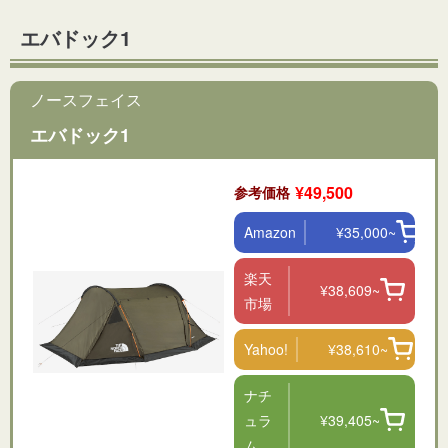
エバドック1
ノースフェイス
エバドック1
¥49,500
参考価格
Amazon
¥35,000~
楽天
¥38,609~
市場
Yahoo!
¥38,610~
ナチ
ュラ
¥39,405~
ム