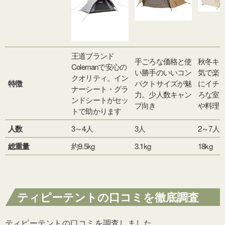
王道ブランド
手ごろな価格と使
秋冬キ
Colemanで安心の
い勝手のいいコン
気で楽
クオリティ。イン
特徴
パクトサイズが魅
にイチ
ナーシート・グラ
力。少人数キャン
ろな室
ンドシートがセッ
プ向き
や料理
トで助かります
人数
3～4人
3人
2～7人
総重量
約9.5kg
3.1kg
18kg
ティピーテントの口コミを徹底調査
ティピーテントの口コミを調査しました。