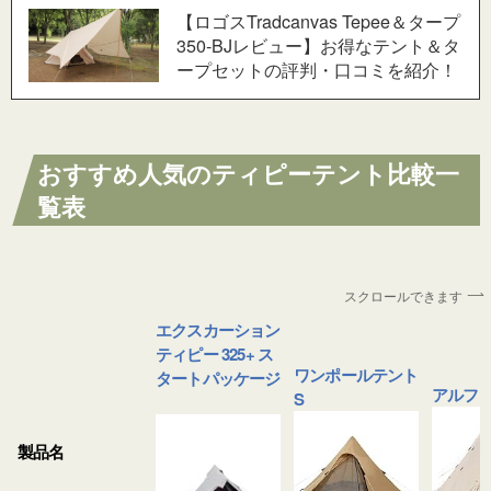
【ロゴスTradcanvas Tepee＆タープ
350-BJレビュー】お得なテント＆タ
ープセットの評判・口コミを紹介！
おすすめ人気のティピーテント比較一
覧表
スクロールできます
エクスカーション
ティピー 325+ ス
ワンポールテント
タートパッケージ
アルフェ
S
製品名