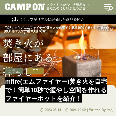
タッフがリアルに評価した商品を紹介！
TOP
>
mfire(エムファイヤー)焚き火を自宅で！簡単10秒で癒やし空間を作
れるファイヤーポットを紹介！
コラム
PR
mfire(エムファイヤー)焚き火を自宅
で！簡単10秒で癒やし空間を作れる
ファイヤーポットを紹介！
2023.06.14
2024.12.02 | Written By のん