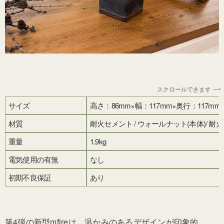
スクロールできます
サイズ
高さ：86mm×幅：117mm×奥行：117mm
材質
耐火セメント / ウォールナット(本体)/ 耐
重量
1.9kg
電気使用の有無
なし
初期不良保証
あり
第4弾の新型mfireは、温かみのあるデザインが印象的。