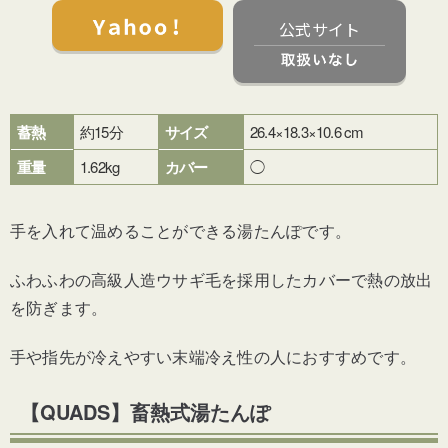
公式サイト
蓄熱
約15分
サイズ
26.4×18.3×10.6 cm
重量
1.62kg
カバー
◯
手を入れて温めることができる湯たんぽです。
ふわふわの
高級人造ウサギ毛を採用したカバーで
熱の放出
を防ぎます。
手や指先が冷えやすい末端冷え性の人におすすめです。
【QUADS】畜熱式湯たんぽ