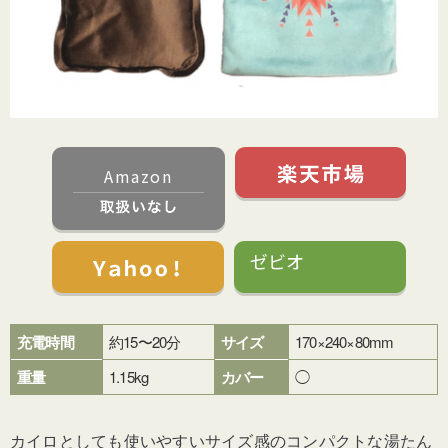
Amazon
ゼビオ
充電時間
約15〜20分
サイズ
170×240×80mm
重量
1.15kg
カバー
◯
カイロとしても使いやすいサイズ感のコンパクトな湯たん