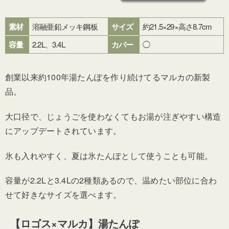
素材
溶融亜鉛メッキ鋼板
サイズ
約21.5×29×高さ8.7cm
容量
2.2L、3.4L
カバー
◯
創業以来約100年湯たんぽを作り続けてるマルカの新製
品。
大口径で、じょうごを使わなくてもお湯が注ぎやすい構造
にアップデートされています。
氷も入れやすく、夏は氷たんぽとして使うことも可能。
容量が2.2Lと3.4Lの2種類あるので、温めたい部位に合わ
せて好きなサイズを選べます。
【ロゴス×マルカ】湯たんぽ