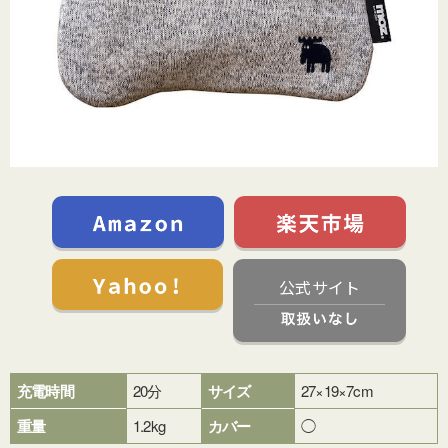
公式サイト
充電時間
20分
サイズ
27×19×7cm
重量
1.2kg
カバー
◯