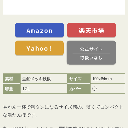
公式サイト
素材
亜鉛メッキ鉄板
サイズ
192×64mm
容量
1.2L
カバー
◯
やかん一杯で満タン
になるサイズ感の、薄くてコンパクト
な湯たんぽです。