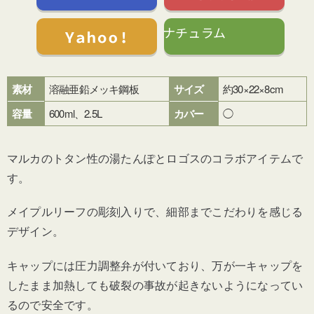
ナチュラム
素材
溶融亜鉛メッキ鋼板
サイズ
約30×22×8cm
容量
600ml、2.5L
カバー
◯
マルカのトタン性の湯たんぽとロゴスのコラボアイテムで
す。
メイプルリーフの彫刻入りで、細部までこだわりを感じる
デザイン。
キャップには圧力調整弁が付いており、万が一キャップを
したまま加熱しても破裂の事故が起きないようになってい
るので安全です。