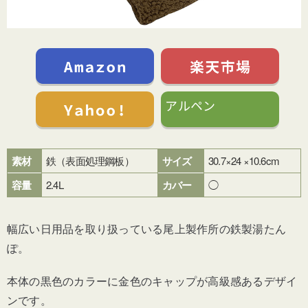
アルペン
素材
鉄
（表面処理鋼板）
サイズ
30.7×24 ×10.6cm
容量
2.4L
カバー
◯
幅広い日用品を取り扱っている
尾上製作所
の鉄製湯たん
ぽ。
本体の黒色のカラーに金色のキャップが高級感あるデザイ
ンです。