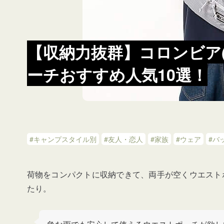
【収納力抜群】コロンビア(C
ーチおすすめ人気10選！
#キャンプスタイル別
#友人・恋人
#家族
#ウェア
#バ
荷物をコンパクトに収納できて、両手が空くウエスト
たり。