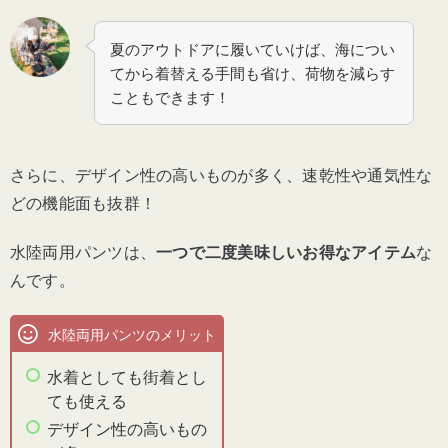
ボルコム「トランクス メンズ ボードショー
夏のアウトドアに履いていけば、海につい
ツSOLID」
てから着替える手間も省け、荷物を減らす
こともできます！
【キッズ】水陸両用パンツのおすすめ2選
ACTLEIS「サーフパンツ ミドル」
さらに、デザイン性の高いものが多く、速乾性や通気性な
どの機能面も抜群！
Teddy Shop「キッズサーフパンツ」
水陸両用パンツは、
一つで二度美味しいお得なアイテム
な
水陸両用パンツのQ&A
んです。
水陸両用パンツはパンツを履く？
水陸両用パンツのメリット
水着としても街着とし
水陸両用パンツは透ける？
ても使える
デザイン性の高いもの
水陸両用パンツは乾きやすい？