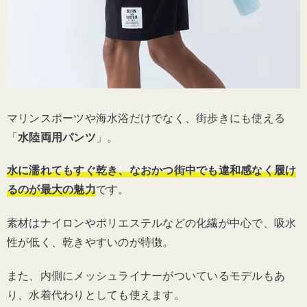
ノースフェイス「
バーサタイルショーツ
」
ハニーズ「ラッシュガードショートパン
ツ」
Teddy Shop「サーフパンツ ロング」
マリンスポーツや海水浴だけでなく、街歩きにも使える
【メンズ】水陸両用パンツのおすすめ4選
「
水陸両用パンツ
」。
コロンビア「バックキャストIVウォーター
水に濡れてもすぐ乾き、なおかつ街中でも違和感なく履け
ショート」
るのが最大の魅力
です。
素材はナイロンやポリエステルなどの化繊が中心で、吸水
コロンビア「サマータイド ストレッチショ
性が低く、乾きやすいのが特徴。
ート」
また、内側にメッシュライナーがついているモデルもあ
パタゴニア「メンズ バギーズ ショーツ 5イ
り、水着代わりとしても使えます。
ンチ」