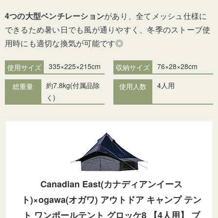
4つの大型ベンチレーション
があり、全てメッシュ仕様に
できるため暑い日でも風が通りやすく、冬季のストーブ使
用時にも適切な換気が可能です◎
335×225×215cm
76×28×28cm
使用サイズ
収納サイズ
約7.8kg
(付属品除
4人用
総重量
使用人数
く)
Canadian East(カナディアンイース
ト)×ogawa(オガワ) アウトドア キャンプ テン
ト ワンポールテント グロッケ8 【4人用】 ブ