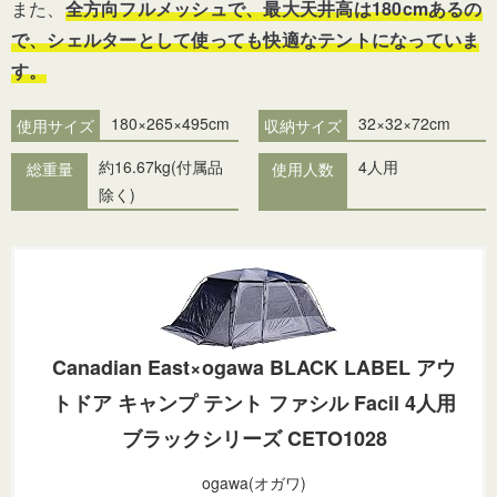
また、
全方向フルメッシュで、最大天井高は180cmあるの
で、シェルターとして使っても快適なテントになっていま
す。
180×265×495cm
32×32×72cm
使用サイズ
収納サイズ
約16.67kg(付属品
4人用
総重量
使用人数
除く)
Canadian East×ogawa BLACK LABEL アウ
トドア キャンプ テント ファシル Facil 4人用
ブラックシリーズ CETO1028
ogawa(オガワ)