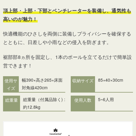
頂上部・上部・下部とベンチレーターを装備し、通気性も
高いのが魅力！
快適機能のひさしを両側に装備しプライバシーを確保する
とともに、日差しや小雨などの侵入を防ぎます。
裾部部8ヵ所を固定し、1本のポールを立てるだけで簡単設
営できます！
幅390×高さ265×床面
85×40×30cm
使用サ
収納サイズ
対角線420cm
イズ
総重量（付属品除く) :
5~6人用
総重量
使用人数
約12.8kg