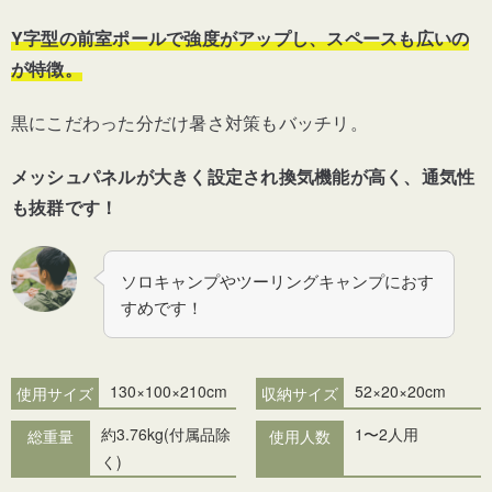
Y字型の前室ポールで強度がアップし、スペースも広いの
が特徴。
黒にこだわった分だけ暑さ対策もバッチリ。
メッシュパネルが⼤きく設定され換気機能が高く、通気性
も抜群です！
ソロキャンプやツーリングキャンプにおす
すめです！
130×100×210cm
52×20×20cm
使用サイズ
収納サイズ
約3.76kg
(付属品除
1〜2
人用
総重量
使用人数
く)