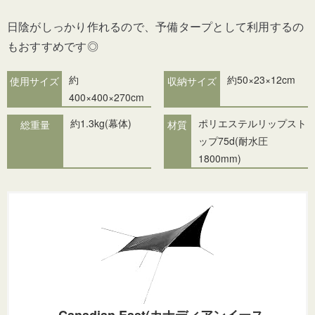
日陰がしっかり作れるので、予備タープとして利用するの
もおすすめです◎
約
約50×23×12cm
使用サイズ
収納サイズ
400×400×270cm
約1.3kg(幕体)
ポリエステルリップスト
総重量
材質
ップ75d(耐水圧
1800mm)
Canadian East(カナディアンイース