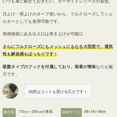
いつも車に載せておきたい、カーサイドシリーズの新型。
日よけ・雨よけのタープ使いから、フルクローズしてシェ
ルターとしても使用可能です。
両側側面にある出入口は巻き上げが可能◎
さらにフルクローズにもメッシュにもなる大型窓で、通気
性も解放感もばっちりです！
吸盤タイプのフックを付属しており、装着が簡単
なのも魅
力です。
内部はコットも置ける広さです！
170㎝～200㎝の車高
68×18×18cm
取付高
収納サイズ