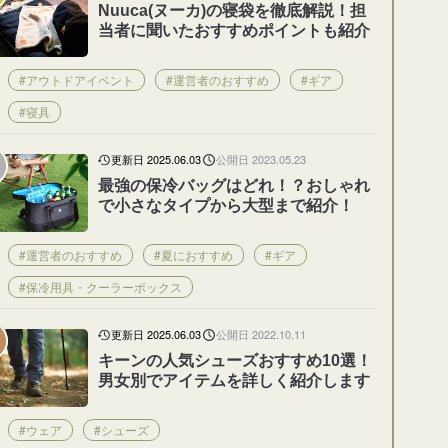
Nuuca(ヌーカ)の寝袋を徹底解説！担
当者に聞いたおすすめポイントも紹介
#アウトドアイベント
#運営者のおすすめ
#ギア
#寝具
更新日 2025.06.03
公開日 2023.05.23
最強の保冷バッグはどれ！？おしゃれ
で小さなタイプから大型まで紹介！
#運営者のおすすめ
#夏におすすめ
#ギア
#保冷用具・クーラーボックス
更新日 2025.06.03
公開日 2022.10.11
キーンの人気シューズおすすめ10選！
男女別でアイテムを詳しく紹介します
#ウェア
#シューズ