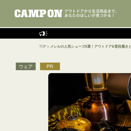
キャンプ
TOP
>
メレルの人気シューズ8選！アウトドア&普段履き
ウェア
PR