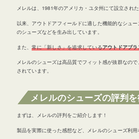
メレルは、1981年のアメリカ・ユタ州にて設立され
ローグ タクティカル ゴアテック
以来、アウトドアフィールドに適した機能的なシュー
ノバ 3 サーモ ミッド ウォーター
のシューズなどを生み出しています。
メレルの普段履き向け人気シューズ4選
また、
常に「新しさ」を追求している
アウトドアブラ
メレルのシューズは高品質でフィット感が抜群なので
ラプト
されています。
ジャングル モック
メレルのシューズの評判を
ジャングル モック レザー2
ハット モック 2 パッカブル リッ
まずは、メレルの評判をご紹介します！
おすすめのメレルのシューズまとめ
製品を実際に使った感想など、メレルのシューズ利用