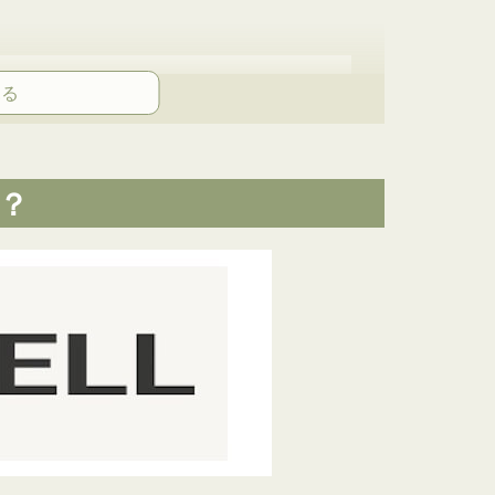
解説！
？
、目的で選ぶ
ングルモック」に注目！
選
ー
 ゴアテックス