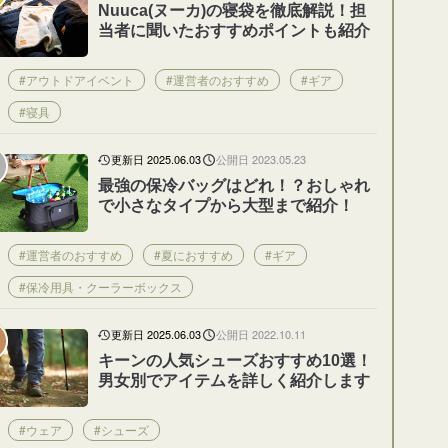
Nuuca(ヌーカ)の寝袋を徹底解説！担
当者に聞いたおすすめポイントも紹介
#アウトドアイベント
#運営者のおすすめ
#ギア
#寝具
更新日 2025.06.03
公開日 2023.05.23
最強の保冷バッグはどれ！？おしゃれ
で小さなタイプから大型まで紹介！
#運営者のおすすめ
#夏におすすめ
#ギア
#保冷用具・クーラーボックス
更新日 2025.06.03
公開日 2022.10.11
キーンの人気シューズおすすめ10選！
男女別でアイテムを詳しく紹介します
#ウェア
#シューズ