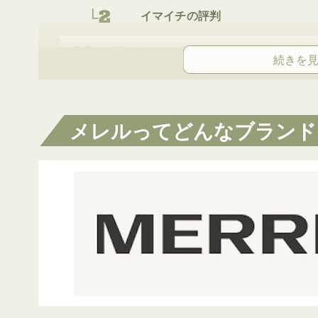
イマイチの評判
機能性や汎用性抜群！メレルの魅力を
メレルのシューズ選びのポイント
メレルってどんなブランド
素材で選ぶ
登山靴からデイリーシューズまで
迷ったら定番の「モアブ」「ジャ
メレルのアウトドア向け人気シューズ4
ハイドロ ネクスト ジェン ハイカ
モアブ 3 シンセティック ミッド