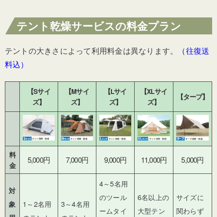
テント乾燥サービスの
料金プラン
テントの大きさによって利用料金は異なります。
（
往復送
料込）
【Sサイ
【Mサイ
【Lサイ
【XLサイ
【タープ】
ズ】
ズ】
ズ】
ズ】
料
5,000円
7,000円
9,000円
11,000円
5,000円
金
4～5名用
対
のツール
6名以上の
サイズに
1
～
2
名用
3
～4名用
象
ームタイ
大型テン
関わらず