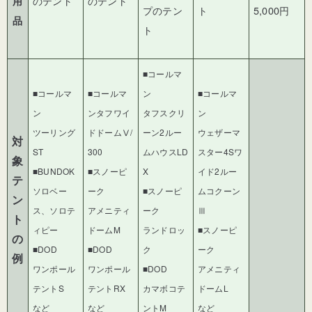
のテント
のテント
用
プのテン
ト
5,000
円
品
ト
■コールマ
■コールマ
■コールマ
ン
■コールマ
ン
ンタフワイ
タフスクリ
ン
ツーリング
ドドームⅤ/
ーン2ルー
ウェザーマ
対
ST
300
ムハウスLD
スター4Sワ
象
■BUNDOK
■スノーピ
X
イド2ルー
テ
ソロベー
ーク
■スノーピ
ムコクーン
ン
ス、ソロテ
アメニティ
ーク
Ⅲ
ト
ィピー
ドームM
ランドロッ
■スノーピ
の
■DOD
■DOD
ク
ーク
例
ワンポール
ワンポール
■DOD
アメニティ
テントS
テントRX
カマボコテ
ドームL
など
など
ントM
など