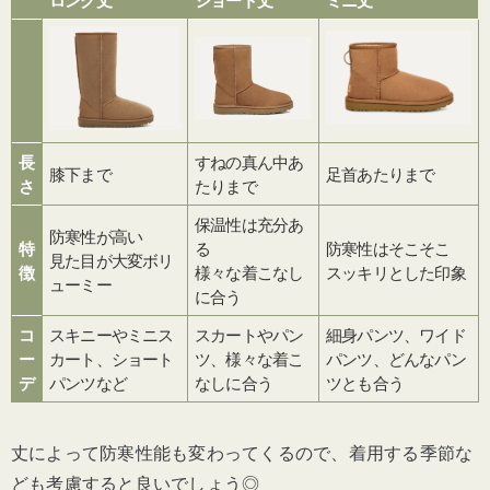
長
すねの真ん中あ
膝下まで
足首あたりまで
さ
たりまで
保温性は充分あ
防寒性が高い
特
る
防寒性はそこそこ
見た目が大変ボリ
徴
様々な着こなし
スッキリとした印象
ューミー
に合う
コ
スキニーやミニス
スカートやパン
細身パンツ、ワイド
ー
カート、ショート
ツ、様々な着こ
パンツ、どんなパン
デ
パンツなど
なしに合う
ツとも合う
丈によって防寒性能も変わってくるので、着用する季節な
ども考慮すると良いでしょう◎