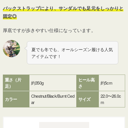
バックストラップにより、サンダルでも足元をしっかりと
固定◎
厚底ですが歩きやすい仕様になっています。
夏でも冬でも、オールシーズン履ける人気
アイテムです！
重さ（片
ヒール高
約350g
約5cm
足）
さ
Chestnut/Black/Burnt Ced
22.0〜26.0c
カラー
サイズ
ar
m