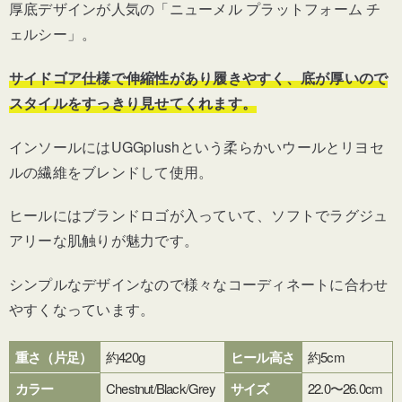
厚底デザインが人気の「ニューメル プラットフォーム チ
ェルシー」。
サイドゴア仕様で伸縮性があり履きやすく、底が厚いので
スタイルをすっきり見せてくれます。
インソールにはUGGplushという柔らかいウールとリヨセ
ルの繊維をブレンドして使用。
ヒールにはブランドロゴが入っていて、ソフトでラグジュ
アリーな肌触りが魅力です。
シンプルなデザインなので様々なコーディネートに合わせ
やすくなっています。
重さ（片足）
約420g
ヒール高さ
約5cm
カラー
Chestnut/Black/Grey
サイズ
22.0〜26.0cm