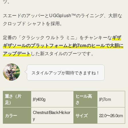
ツ。
スエードのアッパーとUGGplush™のライニング、大胆な
クロップド シャフトを採用。
定番の「クラシック ウルトラ ミニ」をチャンキーな
ギザ
ギザソールのプラットフォームと約7cmのヒールで大胆に
アップデート
した新スタイルのブーツです。
スタイルアップが期待できますね！
重さ（片
ヒール高
約400g
約7cm
足）
さ
Chestnut/Black/Hickor
カラー
サイズ
22.0〜26.0cm
y