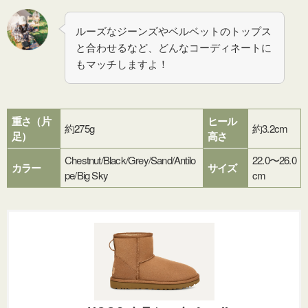
ルーズなジーンズやベルベットのトップス
と合わせるなど、どんなコーディネートに
もマッチしますよ！
重さ（片
ヒール
約275g
約3.2cm
足）
高さ
Chestnut/Black/Grey/Sand/Antilo
22.0〜26.0
カラー
サイズ
pe/Big Sky
cm