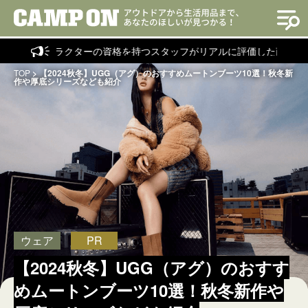
ストラクターの資格を持つスタッフがリアルに評価した商品を紹介！
TOP
>
【2024秋冬】UGG（アグ）のおすすめムートンブーツ10選！秋冬新
作や厚底シリーズなども紹介
ウェア
PR
【2024秋冬】UGG（アグ）のおすす
めムートンブーツ10選！秋冬新作や