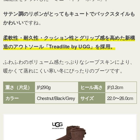
サテン調のリボンがとってもキュートでバックスタイルも
かわいい
ですね。
柔軟性・耐久性・クッション性とグリップ感を高めた新構
造のアウトソール「Treadlite by UGG」を採用。
ふわふわのボリューム感たっぷりなシープスキンにより、
暖かくて蒸れにくい寒い冬にぴったりのブーツです。
重さ（片足）
約290g
ヒール高さ
約3.2cm
カラー
Chestnut/Black/Grey
サイズ
22.0〜26.0cm