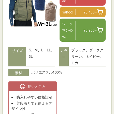
場
Yahoo!
¥5,480~
ワーク
マン公
¥3,900~
式
S、M、L、LL、
ブラック、ダークグ
サイズ
カラ
3L
リーン、ネイビー、
ー
モカ
ポリエステル100%
素材
良いところ
購入しやすい価格設定
普段着とても使えるデ
ザイン性