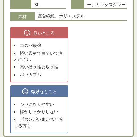
3L
ー、ミックスグレー
複合繊維、ポリエステル
素材
良いところ
コスパ最強
軽い素材で着ていて疲
れにくい
高い撥水性と耐水性
パッカブル
微妙なところ
シワになりやすい
襟がしっかりしない
ボタンがいまいちと感
じる方も