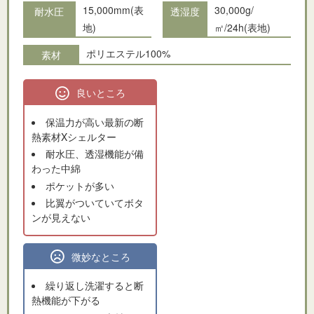
15,000mm(表
30,000g/
耐水圧
透湿度
地)
㎡/24h(表地)
ポリエステル100%
素材
良いところ
保温力が高い最新の断
熱素材Xシェルター
耐水圧、透湿機能が備
わった中綿
ポケットが多い
比翼がついていてボタ
ンが見えない
微妙なところ
繰り返し洗濯すると断
熱機能が下がる