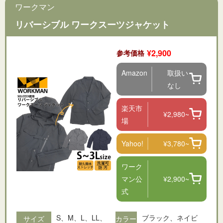
ワークマン
リバーシブル ワークスーツジャケット
¥2,900
参考価格
Amazon
取扱い
なし
楽天市
¥2,980~
場
Yahoo!
¥3,780~
ワーク
マン公
¥2,900~
式
S、M、L、LL、
ブラック、ネイビ
サイズ
カラー