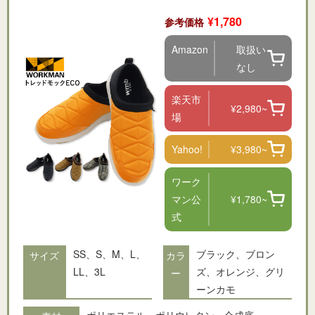
¥1,780
参考価格
Amazon
取扱い
なし
楽天市
¥2,980~
場
Yahoo!
¥3,980~
ワーク
マン公
¥1,780~
式
SS、S、M、L、
ブラック、ブロン
サイズ
カラ
LL、3L
ズ、オレンジ、グリ
ー
ーンカモ