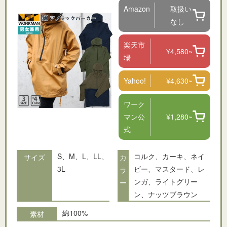
Amazon
取扱い
なし
楽天市
¥4,580~
場
Yahoo!
¥4,630~
ワーク
マン公
¥1,280~
式
S、M、L、LL、
コルク、カーキ、ネイ
サイズ
カ
3L
ビー、マスタード、レ
ラ
ンガ、ライトグリー
ー
ン、ナッツブラウン
綿100%
素材