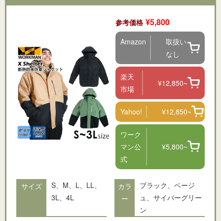
¥5,800
参考価格
Amazon
取扱い
なし
楽天
¥12,850~
市場
Yahoo!
¥12,850~
ワーク
マン公
¥5,800~
式
S、M、L、LL、
ブラック、ベージ
サイズ
カラ
3L、4L
ュ、サイバーグリー
ー
ン