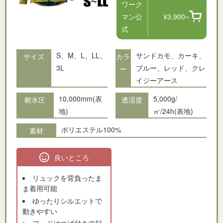
ワーク
マン公
¥3,900~
式
S、M、L、LL、
サンドカモ、カーキ、
サイズ
カラ
3L
ブルー、レッド、クレ
ー
イジーアース
10,000mm(表
5,000g/
耐水圧
透湿度
地)
㎡/24h(表地)
ポリエステル100%
素材
良いところ
リュックを背負ったま
ま着用可能
ゆったりシルエットで
動きやすい