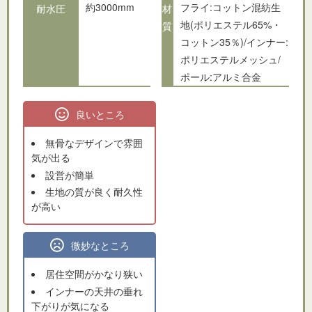
約3000mm
フライ:コットン混紡生
耐水圧
材
地(ポリエステル65%・
質
コットン35％)/インナー:
ポリエステルメッシュ/
ポール:アルミ合金
良いところ
無骨なデザインで雰囲
気が出る
設営が簡単
生地の質が良く耐久性
が高い
微妙なところ
居住空間がかなり狭い
インナーの天井の垂れ
下がりが気になる