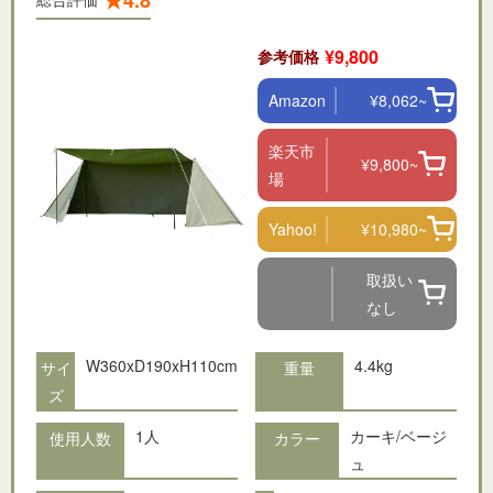
¥9,800
参考価格
Amazon
¥8,062~
楽天市
¥9,800~
場
Yahoo!
¥10,980~
取扱い
なし
W360xD190xH110cm
4.4kg
サイ
重量
ズ
1人
カーキ/ベージ
使用人数
カラー
ュ