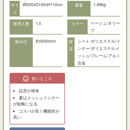
W200xD150xH110cm
1.88kg
サイ
重量
ズ
1人
ベージュ/オリー
使用人数
カラー
ブ
約3000mm
シート:ポリエステル/イ
耐水圧
材
ンナー:ポリエステルメ
質
ッシュ/フレーム:アルミ
合金
良いところ
設営が簡単
夏はメッシュインナー
が蚊帳になる
コスパが良く機能性が
高い