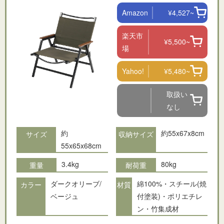
Amazon
¥4,527~
楽天市
¥5,500~
場
Yahoo!
¥5,480~
取扱い
なし
約
約55x67x8cm
サイズ
収納サイズ
55x65x68cm
3.4kg
80kg
重量
耐荷重
ダークオリーブ/
綿100%・スチール(焼
カラー
材質
ベージュ
付塗装)・ポリエチレ
ン・竹集成材