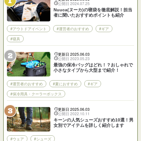
公開日 2024.07.25
Nuuca(ヌーカ)の寝袋を徹底解説！担当
者に聞いたおすすめポイントも紹介
#アウトドアイベント
#運営者のおすすめ
#ギア
#寝具
更新日 2025.06.03
公開日 2023.05.23
最強の保冷バッグはどれ！？おしゃれで
小さなタイプから大型まで紹介！
#運営者のおすすめ
#夏におすすめ
#ギア
#保冷用具・クーラーボックス
更新日 2025.06.03
公開日 2022.10.11
キーンの人気シューズおすすめ10選！男
女別でアイテムを詳しく紹介します
#ウェア
#シューズ