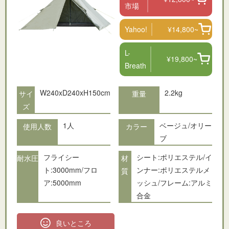
市場
Yahoo!
¥14,800~
L-
¥19,800~
Breath
W240xD240xH150cm
2.2kg
サイ
重量
ズ
1人
ベージュ/オリー
使用人数
カラー
ブ
フライシー
シート:ポリエステル/イ
耐水圧
材
ト:3000mm/フロ
ンナー:ポリエステルメ
質
ア:5000mm
ッシュ/フレーム:アルミ
合金
良いところ