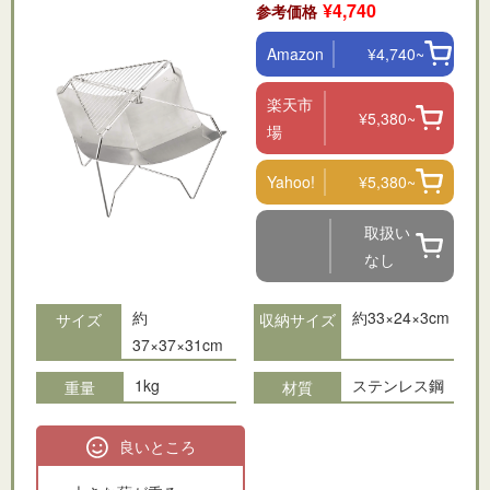
¥4,740
参考価格
Amazon
¥4,740~
楽天市
¥5,380~
場
Yahoo!
¥5,380~
取扱い
なし
約
約33×24×3cm
サイズ
収納サイズ
37×37×31cm
1kg
ステンレス
鋼
重量
材質
良いところ