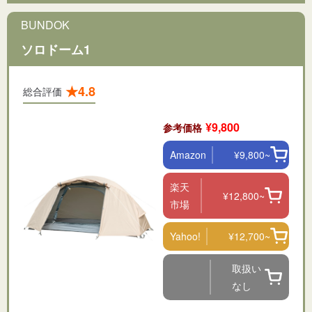
BUNDOK
ソロドーム1
★4.8
総合評価
¥9,800
参考価格
Amazon
¥9,800~
楽天
¥12,800~
市場
Yahoo!
¥12,700~
取扱い
なし