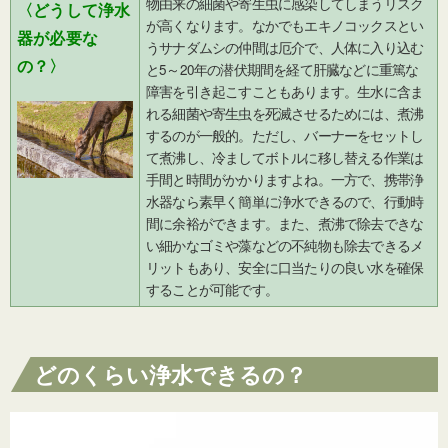
物由来の細菌や寄生虫に感染してしまうリスク
〈どうして浄水
が高くなります。なかでもエキノコックスとい
器が必要な
うサナダムシの仲間は厄介で、人体に入り込む
の？〉
と5～20年の潜伏期間を経て肝臓などに重篤な
障害を引き起こすこともあります。生水に含ま
れる細菌や寄生虫を死滅させるためには、煮沸
するのが一般的。ただし、バーナーをセットし
て煮沸し、冷ましてボトルに移し替える作業は
手間と時間がかかりますよね。一方で、携帯浄
水器なら素早く簡単に浄水できるので、行動時
間に余裕ができます。また、煮沸で除去できな
い細かなゴミや藻などの不純物も除去できるメ
リットもあり、安全に口当たりの良い水を確保
することが可能です。
どのくらい浄水できるの？