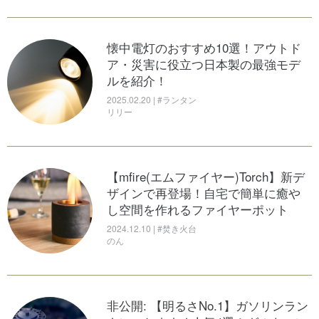
懐中電灯のおすすめ10選！アウトド
ア・災害に役立つ日本製の最強モデ
ルを紹介！
2025.02.20 | #ランタン
リリー
【mfire(エムファイヤー)Torch】新デ
ザインで再登場！自宅で簡単に癒や
し空間を作れるファイヤーポット
2024.12.10 | #焚き火台
のん
非公開: 【明るさNo.1】ガソリンラン